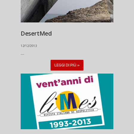
DesertMed
12/12/2013
...
LEGGI DI PIÙ »