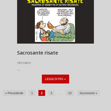
Sacrosante risate
15/11/2013
...
LEGGI DI PIÙ »
« Precedente
1
2
3
…
10
Successivo »