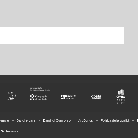
rettore
Bandi e gare
Bandi di Concorso
Art Bonus
Politica della qualità
Siti tematici