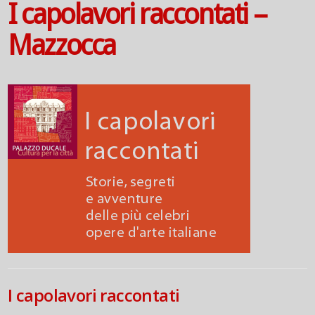
I capolavori raccontati –
Mazzocca
I capolavori raccontati