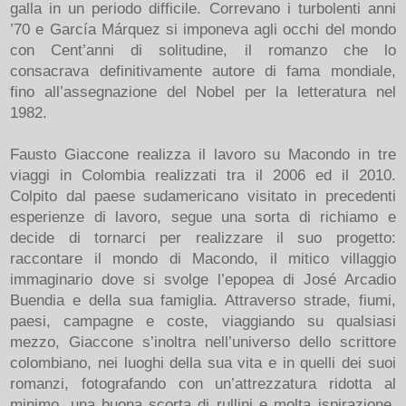
galla in un periodo difficile. Correvano i turbolenti anni
’70 e García Márquez si imponeva agli occhi del mondo
con Cent’anni di solitudine, il romanzo che lo
consacrava definitivamente autore di fama mondiale,
fino all’assegnazione del Nobel per la letteratura nel
1982.
Fausto Giaccone realizza il lavoro su Macondo in tre
viaggi in Colombia realizzati tra il 2006 ed il 2010.
Colpito dal paese sudamericano visitato in precedenti
esperienze di lavoro, segue una sorta di richiamo e
decide di tornarci per realizzare il suo progetto:
raccontare il mondo di Macondo, il mitico villaggio
immaginario dove si svolge l’epopea di José Arcadio
Buendia e della sua famiglia. Attraverso strade, fiumi,
paesi, campagne e coste, viaggiando su qualsiasi
mezzo, Giaccone s’inoltra nell’universo dello scrittore
colombiano, nei luoghi della sua vita e in quelli dei suoi
romanzi, fotografando con un’attrezzatura ridotta al
minimo, una buona scorta di rullini e molta ispirazione.