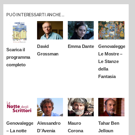
PUÒ INTERESSARTI ANCHE ...
David
Emma Dante
Genovalegge
Scarica il
Grossman
Le Mostre –
programma
Le Stanze
completo
della
Fantasia
Genovalegge
Alessandro
Mauro
Tahar Ben
– La notte
D’Avenia
Corona
Jelloun