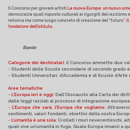
Il Concorso per giovani artisti
La nuova Europa: un nuovo uma
democrazia quali risposte culturali ai rigurgiti del razzismo e
retorica ma come luogo concreto di creazione del “futuro”.
I
fondatore dell’Istituto.
Bando
Categorie dei destinatari
: il Concorso ammette due cate
- Studenti delle Scuole secondarie di secondo grado e
- Studenti Universitari, d’Accademia e di Scuole d’Arte 
Aree tematiche
-
L’Europa ieri e oggi
: Dall’Olocausto alla Carta dei dirit
dalle leggi razziali al processo di integrazione europea
-
L’Europa che sarà, l’Europa che vogliamo
: Attravers
sentimenti, valori fondanti, obiettivi della nostra Euro
-
L’umanità è una sola
: Crollati i muri novecenteschi, a
quali vive un’umanità in fuga. Quale Europa innanzi a qu