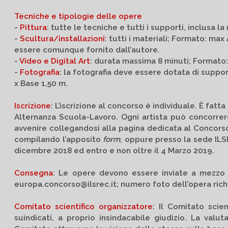
Tecniche e tipologie delle opere
-
Pittura
: tutte le tecniche e tutti i supporti, inclusa 
-
Scultura/installazioni
: tutti i materiali; Formato: ma
essere comunque fornito dall’autore.
-
Video e Digital Art
: durata massima 8 minuti; Formato:
-
Fotografia
: la fotografia deve essere dotata di suppor
x Base 1,50 m.
Iscrizione
: L’iscrizione al concorso è individuale. È fa
Alternanza Scuola-Lavoro. Ogni artista può concorrere
avvenire collegandosi alla pagina dedicata al Concors
compilando l’apposito
form
, oppure presso la sede ILS
dicembre 2018 ed entro e non oltre il 4 Marzo 2019.
Consegna
: Le opere devono essere inviate a mezzo
europa.concorso@ilsrec.it; numero foto dell’opera rich
Comitato scientifico organizzatore
: Il Comitato scie
suindicati, a proprio insindacabile giudizio. La val