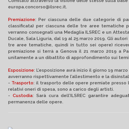
Comitato attraverso la visione delle stesse sulla base d
europa.concorso@ilsrec.it.
Premiazione
: Per ciascuna delle due categorie di p
classificata) per ciascuna delle tre aree tematiche 
verranno consegnati una Medaglia ILSREC e un Attestat
Ducale, Sala Liguria, dal 19 al 25 marzo 2019. Gli autor
tre aree tematiche, quindi in tutto sei opere) riceve
premiazione si terrà a Genova il 21 marzo 2019 a Pal
unitamente a un dibattito di approfondimento sui tem
Esposizione
: L’esposizione avrà inizio il giorno 19 mar
avverranno rispettivamente l’allestimento e la disinsta
-
Trasporto
: il trasporto delle opere premiate presso l
relativi oneri di spesa, sono a carico degli artisti.
-
Custodia
: Sarà cura dell’ILSREC garantire adeguat
permanenza delle opere.