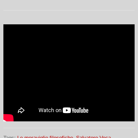
Tags:
Le meraviglie filosofiche
,
Salvatore Veca