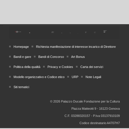
Homepage
Richiesta manifestazione di interesse incarico di Direttore
Bandi e gare
Bandi di Concorso
Art Bonus
Politica della qualità
Privacy e Cookies
Carta dei servizi
Modello organizzativo e Codice etico
URP
Note Legali
Siti tematici
© 2026 Palazzo Ducale Fondazione per la Cultura
Piazza Matteotti 9 - 16123 Genova
C.F. 03288320157 - P.Iva 03137910109
Codice destinatario A4707H7