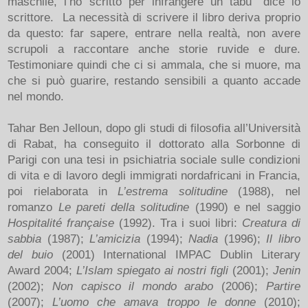
maschile, l’ho scritto per infrangere un tabù” dice lo
scrittore. La necessità di scrivere il libro deriva proprio
da questo: far sapere, entrare nella realtà, non avere
scrupoli a raccontare anche storie ruvide e dure.
Testimoniare quindi che ci si ammala, che si muore, ma
che si può guarire, restando sensibili a quanto accade
nel mondo.
Tahar Ben Jelloun, dopo gli studi di filosofia all’Università
di Rabat, ha conseguito il dottorato alla Sorbonne di
Parigi con una tesi in psichiatria sociale sulle condizioni
di vita e di lavoro degli immigrati nordafricani in Francia,
poi rielaborata in
L’estrema solitudine
(1988), nel
romanzo
Le pareti della solitudine
(1990) e nel saggio
Hospitalité française
(1992). Tra i suoi libri:
Creatura di
sabbia
(1987);
L’amicizia
(1994);
Nadia
(1996);
Il libro
del buio
(2001) International IMPAC Dublin Literary
Award 2004;
L’Islam spiegato ai nostri figli
(2001);
Jenin
(2002);
Non capisco il mondo arabo
(2006);
Partire
(2007);
L’uomo che amava troppo le donne
(2010);