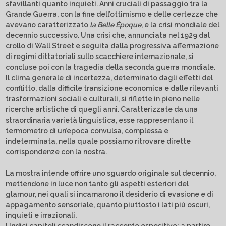
sfavillanti quanto inquieti. Anni cruciali di passaggio tra la
Grande Guerra, con la fine dell’ottimismo e delle certezze che
avevano caratterizzato
la Belle Époque
, e la crisi mondiale del
decennio successivo. Una crisi che, annunciata nel 1929 dal
crollo di Wall Street e seguita dalla progressiva affermazione
di regimi dittatoriali sullo scacchiere internazionale, si
concluse poi con la tragedia della seconda guerra mondiale.
Il clima generale di incertezza, determinato dagli effetti del
conflitto, dalla difficile transizione economica e dalle rilevanti
trasformazioni sociali e culturali, si riflette in pieno nelle
ricerche artistiche di quegli anni. Caratterizzate da una
straordinaria varietà linguistica, esse rappresentano il
termometro di un’epoca convulsa, complessa e
indeterminata, nella quale possiamo ritrovare dirette
corrispondenze con la nostra.
La mostra intende offrire uno sguardo originale sul decennio,
mettendone in luce non tanto gli aspetti esteriori del
glamour, nei quali si incarnarono il desiderio di evasione e di
appagamento sensoriale, quanto piuttosto i lati più oscuri,
inquieti e irrazionali.