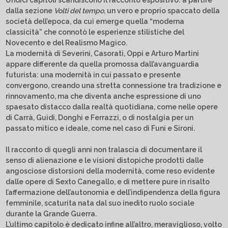
Undici capitoli scandiscono il racconto espositivo: a partire
dalla sezione
Volti del tempo
, un vero e proprio spaccato della
società dell’epoca, da cui emerge quella “moderna
classicità” che connotò le esperienze stilistiche del
Novecento e del Realismo Magico.
La modernità di Severini, Casorati, Oppi e Arturo Martini
appare differente da quella promossa dall’avanguardia
futurista: una modernità in cui passato e presente
convergono, creando una stretta connessione tra tradizione e
rinnovamento, ma che diventa anche espressione di uno
spaesato distacco dalla realtà quotidiana, come nelle opere
di Carrà, Guidi, Donghi e Ferrazzi, o di nostalgia per un
passato mitico e ideale, come nel caso di Funi e Sironi.
Il racconto di quegli anni non tralascia di documentare il
senso di alienazione e le visioni distopiche prodotti dalle
angosciose distorsioni della modernità, come reso evidente
dalle opere di Sexto Canegallo, e di mettere pure in risalto
l’affermazione dell’autonomia e dell’indipendenza della figura
femminile, scaturita nata dal suo inedito ruolo sociale
durante la Grande Guerra.
L’ultimo capitolo è dedicato infine all’altro, meraviglioso, volto