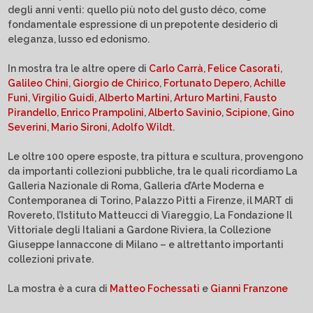
degli anni venti: quello più noto del gusto déco, come
fondamentale espressione di un prepotente desiderio di
eleganza, lusso ed edonismo.
In mostra tra le altre opere di
Carlo Carrà
,
Felice Casorati
,
Galileo Chini
,
Giorgio de Chirico
,
Fortunato Depero
,
Achille
Funi
,
Virgilio Guidi
,
Alberto Martini
,
Arturo Martini
,
Fausto
Pirandello
,
Enrico Prampolini
,
Alberto Savinio
,
Scipione
,
Gino
Severini
,
Mario Sironi
,
Adolfo Wildt
.
Le oltre 100 opere esposte, tra pittura e scultura, provengono
da importanti collezioni pubbliche, tra le quali ricordiamo La
Galleria Nazionale di Roma, Galleria d’Arte Moderna e
Contemporanea di Torino, Palazzo Pitti a Firenze, il MART di
Rovereto, l’Istituto Matteucci di Viareggio, La Fondazione Il
Vittoriale degli Italiani a Gardone Riviera, la Collezione
Giuseppe Iannaccone di Milano – e altrettanto importanti
collezioni private.
La mostra è a cura di
Matteo Fochessati
e
Gianni Franzone