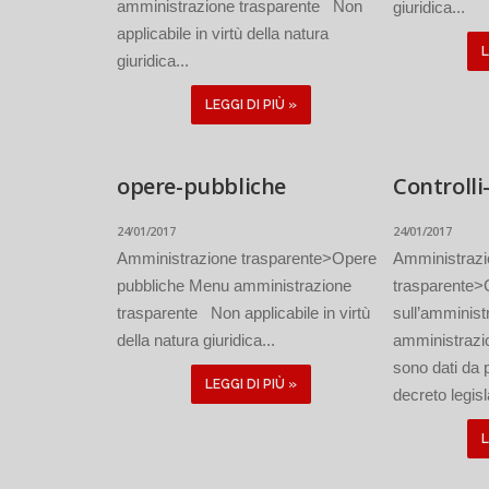
amministrazione trasparente Non
giuridica...
applicabile in virtù della natura
L
giuridica...
LEGGI DI PIÙ »
opere-pubbliche
Controlli-
24/01/2017
24/01/2017
Amministrazione trasparente>Opere
Amministraz
pubbliche Menu amministrazione
trasparente>Co
trasparente Non applicabile in virtù
sull’amminis
della natura giuridica...
amministrazi
sono dati da 
LEGGI DI PIÙ »
decreto legisl
L