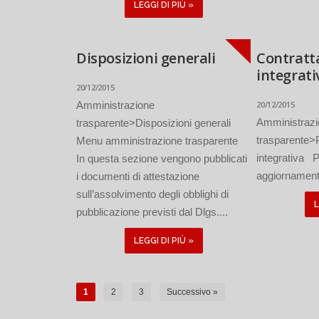
LEGGI DI PIÙ »
Disposizioni generali
Contratt
integrati
20/12/2015
Amministrazione
20/12/2015
Amministraz
trasparente>Disposizioni generali
trasparente>
Menu amministrazione trasparente
integrativa P
In questa sezione vengono pubblicati
aggiornament
i documenti di attestazione
sull’assolvimento degli obblighi di
L
pubblicazione previsti dal Dlgs....
LEGGI DI PIÙ »
1
2
3
Successivo »