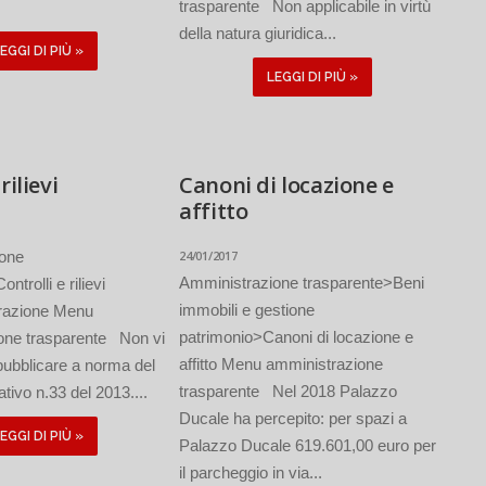
trasparente Non applicabile in virtù
della natura giuridica...
EGGI DI PIÙ »
LEGGI DI PIÙ »
rilievi
Canoni di locazione e
affitto
ione
24/01/2017
Amministrazione trasparente>Beni
ntrolli e rilievi
immobili e gestione
trazione Menu
patrimonio>Canoni di locazione e
one trasparente Non vi
affitto Menu amministrazione
pubblicare a norma del
trasparente Nel 2018 Palazzo
ativo n.33 del 2013....
Ducale ha percepito: per spazi a
EGGI DI PIÙ »
Palazzo Ducale 619.601,00 euro per
il parcheggio in via...