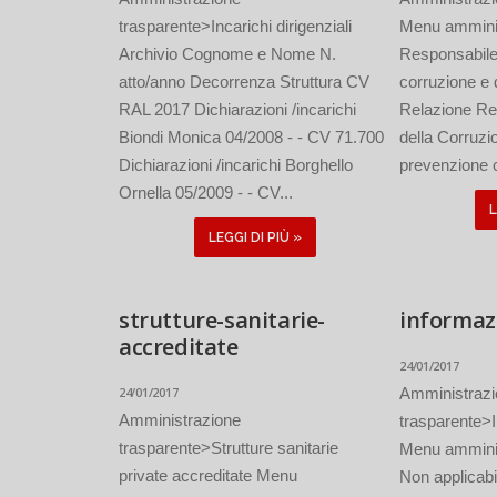
trasparente>Incarichi dirigenziali
Menu ammini
Archivio Cognome e Nome N.
Responsabile 
atto/anno Decorrenza Struttura CV
corruzione e 
RAL 2017 Dichiarazioni /incarichi
Relazione Re
Biondi Monica 04/2008 - - CV 71.700
della Corruzi
Dichiarazioni /incarichi Borghello
prevenzione c
Ornella 05/2009 - - CV...
L
LEGGI DI PIÙ »
strutture-sanitarie-
informaz
accreditate
24/01/2017
24/01/2017
Amministraz
Amministrazione
trasparente>I
trasparente>Strutture sanitarie
Menu ammini
private accreditate Menu
Non applicabil