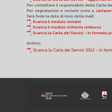
Per contattare il responsabile della Carta dei
Per segnalazioni e reclami scrivi a
cartaser
farà fede la data di invio della mail)
Scarica il modulo reclami
Scarica il modulo richiesta rimborso
Scarica la Carta dei Servizi – in formato p
Archivio
Scarica la Carta dei Servizi 2012 – in for