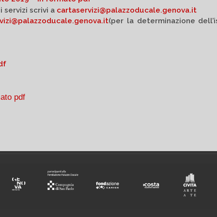
 servizi scrivi a
cartaservizi@palazzoducale.genova.it
vizi@palazzoducale.genova.it
(per la determinazione dell’
df
mato pdf