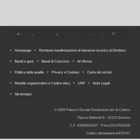
Homepage
Richiesta manifestazione di interesse incarico di Direttore
Bandi e gare
Bandi di Concorso
Art Bonus
Politica della qualità
Privacy e Cookies
Carta dei servizi
Modello organizzativo e Codice etico
URP
Note Legali
Siti tematici
© 2026 Palazzo Ducale Fondazione per la Cultura
Piazza Matteotti 9 - 16123 Genova
C.F. 03288320157 - P.Iva 03137910109
Codice destinatario A4707H7