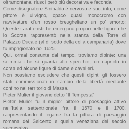
oltramontane, riuscì però più decorativa e feconda.
Come disegnatore Sinibaldo è nervoso e succinto; come
pittore è ulivigno, opaco quasi monocromo con
ravvivature d’un rosso breugheliano un po’ smorto:
Queste caratteristiche emergono proprio nelle figure che
lo Scorza rappresentò nella stanza della Torre di
Palazzo Ducale (al di sotto della cella campanaria) dove
fu imprigionato nel 1625.
Qui, ormai consunte dal tempo, troviamo dipinte: una
scimmia che si guarda allo specchio, un capriolo in
corsa ed alcune figure di dame e cavalieri.
Non possiamo escludere che questi dipinti gli fossero
stati commissionati in cambio della libertà mediante
confino nel territorio di Massa.
Pieter Mulier il giovane detto “Il Tempesta”
Pieter Mulier fu il miglior pittore di paesaggio attivo
nell’Italia settentrionale fra il 1670 e il 1700,
rappresentando il legame fra la pittura di paesaggio
romana del Seicento e quella veneziana del secolo
successivo.