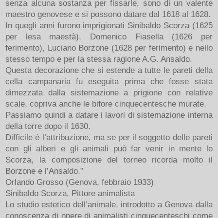
senza alcuna sostanza per fissarle, sono di un valente
maestro genovese e si possono datare dal 1618 al 1628.
In quegli anni furono imprigionati Sinibaldo Scorza (1625
per lesa maestà), Domenico Fiasella (1626 per
ferimento), Luciano Borzone (1628 per ferimento) e nello
stesso tempo e per la stessa ragione A.G. Ansaldo.
Questa decorazione che si estende a tutte le pareti della
cella campanaria fu eseguita prima che fosse stata
dimezzata dalla sistemazione a prigione con relative
scale, copriva anche le bifore cinquecentesche murate.
Passiamo quindi a datare i lavori di sistemazione interna
della torre dopo il 1630.
Difficile è l’attribuzione, ma se per il soggetto delle pareti
con gli alberi e gli animali può far venir in mente lo
Scorza, la composizione del torneo ricorda molto il
Borzone e l’Ansaldo.”
Orlando Grosso (Genova, febbraio 1933)
Sinibaldo Scorza, Pittore animalista
Lo studio estetico dell’animale, introdotto a Genova dalla
conoscenza di opere di animalisti cinquecenteschi come