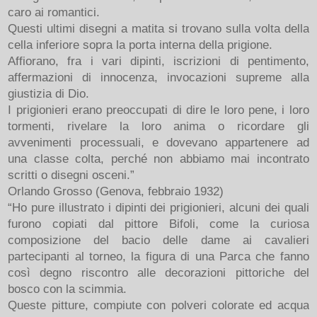
caro ai romantici.
Questi ultimi disegni a matita si trovano sulla volta della
cella inferiore sopra la porta interna della prigione.
Affiorano, fra i vari dipinti, iscrizioni di pentimento,
affermazioni di innocenza, invocazioni supreme alla
giustizia di Dio.
I prigionieri erano preoccupati di dire le loro pene, i loro
tormenti, rivelare la loro anima o ricordare gli
avvenimenti processuali, e dovevano appartenere ad
una classe colta, perché non abbiamo mai incontrato
scritti o disegni osceni.”
Orlando Grosso (Genova, febbraio 1932)
“Ho pure illustrato i dipinti dei prigionieri, alcuni dei quali
furono copiati dal pittore Bifoli, come la curiosa
composizione del bacio delle dame ai cavalieri
partecipanti al torneo, la figura di una Parca che fanno
così degno riscontro alle decorazioni pittoriche del
bosco con la scimmia.
Queste pitture, compiute con polveri colorate ed acqua