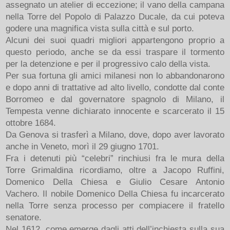
assegnato un atelier di eccezione; il vano della campana
nella Torre del Popolo di Palazzo Ducale, da cui poteva
godere una magnifica vista sulla città e sul porto.
Alcuni dei suoi quadri migliori appartengono proprio a
questo periodo, anche se da essi traspare il tormento
per la detenzione e per il progressivo calo della vista.
Per sua fortuna gli amici milanesi non lo abbandonarono
e dopo anni di trattative ad alto livello, condotte dal conte
Borromeo e dal governatore spagnolo di Milano, il
Tempesta venne dichiarato innocente e scarcerato il 15
ottobre 1684.
Da Genova si trasferì a Milano, dove, dopo aver lavorato
anche in Veneto, morì il 29 giugno 1701.
Fra i detenuti più “celebri” rinchiusi fra le mura della
Torre Grimaldina ricordiamo, oltre a Jacopo Ruffini,
Domenico Della Chiesa e Giulio Cesare Antonio
Vachero. Il nobile Domenico Della Chiesa fu incarcerato
nella Torre senza processo per compiacere il fratello
senatore.
Nel 1612, come emerge dagli atti dell’inchiesta sulla sua