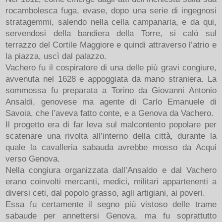
rocambolesca fuga, evase, dopo una serie di ingegnosi
stratagemmi, salendo nella cella campanaria, e da qui,
servendosi della bandiera della Torre, si calò sul
terrazzo del Cortile Maggiore e quindi attraverso l’atrio e
la piazza, uscì dal palazzo.
Vachero fu il cospiratore di una delle più gravi congiure,
avvenuta nel 1628 e appoggiata da mano straniera. La
sommossa fu preparata a Torino da Giovanni Antonio
Ansaldi, genovese ma agente di Carlo Emanuele di
Savoia, che l’aveva fatto conte, e a Genova da Vachero.
Il progetto era di far leva sul malcontento popolare per
scatenare una rivolta all’interno della città, durante la
quale la cavalleria sabauda avrebbe mosso da Acqui
verso Genova.
Nella congiura organizzata dall’Ansaldo e dal Vachero
erano coinvolti mercanti, medici, militari appartenenti a
diversi ceti, dal popolo grasso, agli artigiani, ai poveri.
Essa fu certamente il segno più vistoso delle trame
sabaude per annettersi Genova, ma fu soprattutto