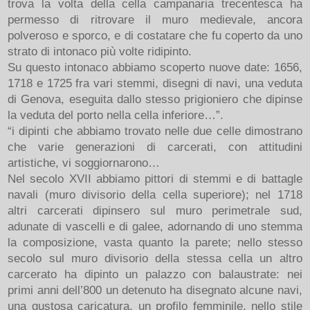
trova la volta della cella campanaria trecentesca ha
permesso di ritrovare il muro medievale, ancora
polveroso e sporco, e di costatare che fu coperto da uno
strato di intonaco più volte ridipinto.
Su questo intonaco abbiamo scoperto nuove date: 1656,
1718 e 1725 fra vari stemmi, disegni di navi, una veduta
di Genova, eseguita dallo stesso prigioniero che dipinse
la veduta del porto nella cella inferiore…”.
“i dipinti che abbiamo trovato nelle due celle dimostrano
che varie generazioni di carcerati, con attitudini
artistiche, vi soggiornarono…
Nel secolo XVII abbiamo pittori di stemmi e di battagle
navali (muro divisorio della cella superiore); nel 1718
altri carcerati dipinsero sul muro perimetrale sud,
adunate di vascelli e di galee, adornando di uno stemma
la composizione, vasta quanto la parete; nello stesso
secolo sul muro divisorio della stessa cella un altro
carcerato ha dipinto un palazzo con balaustrate: nei
primi anni dell’800 un detenuto ha disegnato alcune navi,
una gustosa caricatura, un profilo femminile, nello stile