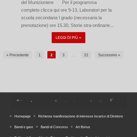
del Munizioniere Per il programma
completo clicca qui ore 9-13, Laboratori per la
scuola secondaria I grado (necessaria la
prenotazione) ore 15.30, Storie stra-ordinarie...
LEGGI DI PIÙ »
« Precedente
1
2
3
…
22
Successivo »
Homepage
Richiesta manifestazione di interesse incarico di Direttore
Bandi e gare
Bandi di Concorso
Art Bonus