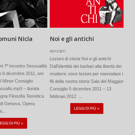
omuni Nicla
Noi e gli antichi
05/12/2011
Lezioni di storia Noi e gli antichi
 7º incontro Sessualità
Dall’identità dei barbari alla libertà dei
o 6 dicembre 2011, ore
moderni: nove lezioni per riannodare i
l Minor Consiglio
fili della nostra storia Sala del Maggior
sallo.mp3 – durata
Consiglio 5 dicembre 2011 – 13
na Filosofia Teoretica
febbraio 2012 ...
à di Genova. Opera
LEGGI DI PIÙ »
e...
EGGI DI PIÙ »