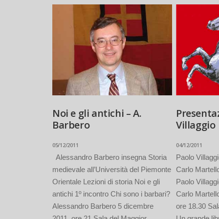
Noi e gli antichi – A.
Presentaz
Barbero
Villaggio
05/12/2011
04/12/2011
Alessandro Barbero insegna Storia
Paolo Villagg
medievale all’Università del Piemonte
Carlo Martell
Orientale Lezioni di storia Noi e gli
Paolo Villaggi
antichi 1º incontro Chi sono i barbari?
Carlo Martel
Alessandro Barbero 5 dicembre
ore 18.30 Sal
2011, ore 21 Sala del Maggior
Un grande lib