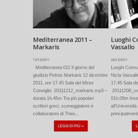
Mediterranea 2011 –
Luoghi C
Markaris
Vassallo
12/12/2011
06/12/2011
Mediterranea 011 Il giorno del
Luoghi Comuni
giudizio Petros Markaris 12 dicembre
Nicla Vassall
2011, ore 17.45 Sala del Minor
17.45 Sala de
Consiglio 20111212_markaris.mp3 –
20111206_vas
durata 1h.45m Tra più popolari
01h.09m Inseg
scrittori greci, sceneggiatore e
all’Universit
collaboratore di Theo...
principalment
LEGGI DI PIÙ »
L