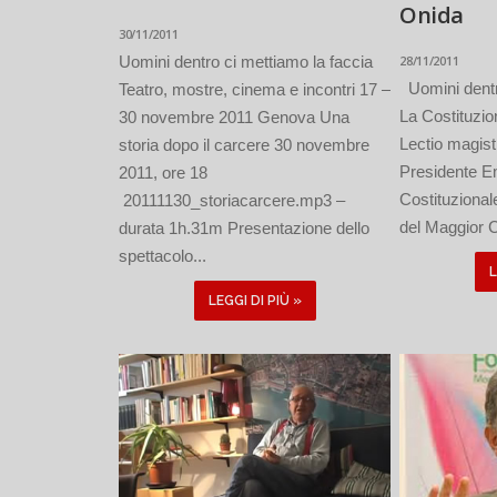
Onida
30/11/2011
Uomini dentro ci mettiamo la faccia
28/11/2011
Uomini dentr
Teatro, mostre, cinema e incontri 17 –
La Costituzio
30 novembre 2011 Genova Una
Lectio magist
storia dopo il carcere 30 novembre
Presidente Em
2011, ore 18
Costituziona
20111130_storiacarcere.mp3 –
del Maggior C
durata 1h.31m Presentazione dello
spettacolo...
L
LEGGI DI PIÙ »