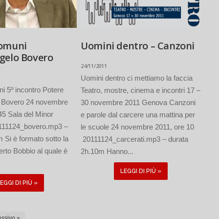
omuni
Uomini dentro – Canzoni
gelo Bovero
24/11/2011
Uomini dentro ci mettiamo la faccia
i 5º incontro Potere
Teatro, mostre, cinema e incontri 17 –
 Bovero 24 novembre
30 novembre 2011 Genova Canzoni
45 Sala del Minor
e parole dal carcere una mattina per
111124_bovero.mp3 –
le scuole 24 novembre 2011, ore 10
 Si è formato sotto la
20111124_carcerati.mp3 – durata
erto Bobbio al quale è
2h.10m Hanno...
LEGGI DI PIÙ »
EGGI DI PIÙ »
ssivo »