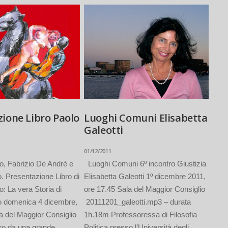
ione Libro Paolo
Luoghi Comuni Elisabetta
Galeotti
01/12/2011
io, Fabrizio De Andrè e
Luoghi Comuni 6º incontro Giustizia
o. Presentazione Libro di
Elisabetta Galeotti 1º dicembre 2011,
o: La vera Storia di
ore 17.45 Sala del Maggior Consiglio
lo domenica 4 dicembre,
20111201_galeotti.mp3 – durata
a del Maggior Consiglio
1h.18m Professoressa di Filosofia
ro da una grande
Politica presso l’Università degli...