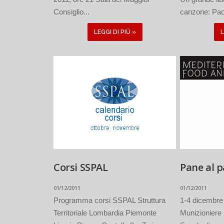
Consiglio...
canzone: Paol
LEGGI DI PIÙ »
L
Corsi SSPAL
Pane al 
01/12/2011
01/12/2011
Programma corsi SSPAL Struttura
1-4 dicembre 
Territoriale Lombardia Piemonte
Munizioniere