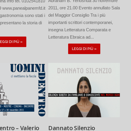
Abraham B. Yehoshua 30 novembre
ina Info tel. 0102541810
2011, ore 21.00 Evento annullato Sala
9 www.panealpanemfd.it
del Maggior Consiglio Tra i più
 gastronomia sono stati i
importanti scrittori contemporanei,
presentano la storia di
insegna Letteratura Comparata e
Letteratura Ebraica ad...
EGGI DI PIÙ »
LEGGI DI PIÙ »
ntro – Valerio
Dannato Silenzio