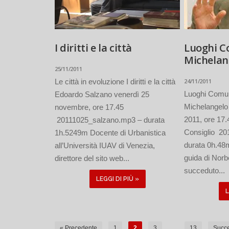
I diritti e la città
Luoghi C
Michelan
25/11/2011
Le città in evoluzione I diritti e la città
24/11/2011
Luoghi Comun
Edoardo Salzano venerdì 25
Michelangelo
novembre, ore 17.45
2011, ore 17.
20111025_salzano.mp3 – durata
Consiglio 20
1h.5249m Docente di Urbanistica
durata 0h.48m
all’Università IUAV di Venezia,
guida di Norb
direttore del sito web...
succeduto...
LEGGI DI PIÙ »
L
« Precedente
1
2
3
…
13
Succe