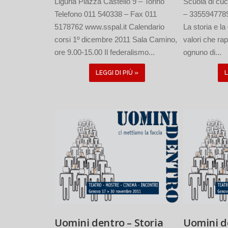
Liguria Piazza Castello 9 – Torino
Scuola di cuc
Telefono 011 540338 – Fax 011
– 335594778
5178762 www.sspal.it Calendario
La storia e la
corsi 1º dicembre 2011 Sala Camino,
valori che rap
ore 9.00-15.00 Il federalismo...
ognuno di...
LEGGI DI PIÙ »
L
Uomini dentro – Storia
Uomini de