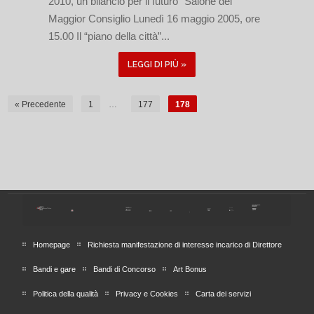
2010, un bilancio per il futuro” Salone del
Maggior Consiglio Lunedì 16 maggio 2005, ore
15.00 Il “piano della città”...
LEGGI DI PIÙ »
« Precedente
1
…
177
178
Homepage
Richiesta manifestazione di interesse incarico di Direttore
Bandi e gare
Bandi di Concorso
Art Bonus
Politica della qualità
Privacy e Cookies
Carta dei servizi