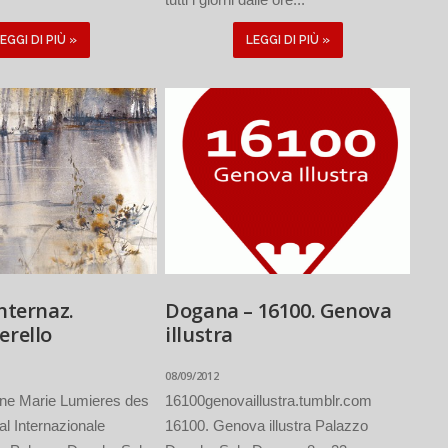
EGGI DI PIÙ »
LEGGI DI PIÙ »
Internaz.
Dogana – 16100. Genova
erello
illustra
08/09/2012
ne Marie Lumieres des
16100genovaillustra.tumblr.com
al Internazionale
16100. Genova illustra Palazzo