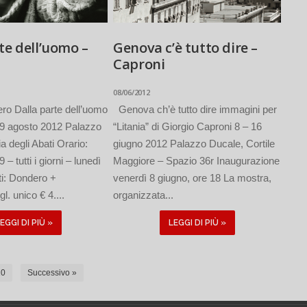
te dell’uomo –
Genova c’è tutto dire –
Caproni
08/06/2012
o Dalla parte dell’uomo
Genova ch’è tutto dire immagini per
19 agosto 2012 Palazzo
“Litania” di Giorgio Caproni 8 – 16
a degli Abati Orario:
giugno 2012 Palazzo Ducale, Cortile
9 – tutti i giorni – lunedì
Maggiore – Spazio 36r Inaugurazione
tti: Dondero +
venerdì 8 giugno, ore 18 La mostra,
gl. unico € 4....
organizzata...
EGGI DI PIÙ »
LEGGI DI PIÙ »
10
Successivo »