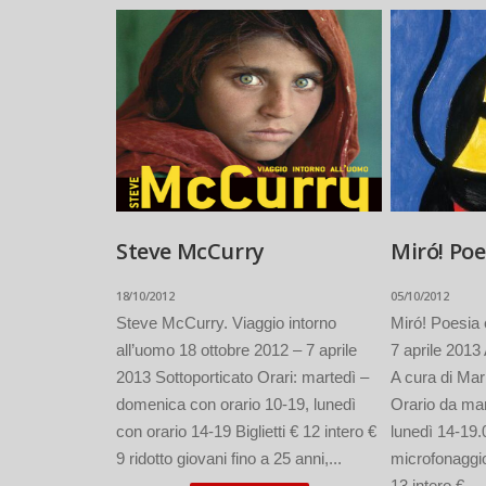
Steve McCurry
Miró! Poe
18/10/2012
05/10/2012
Steve McCurry. Viaggio intorno
Miró! Poesia 
all’uomo 18 ottobre 2012 – 7 aprile
7 aprile 201
2013 Sottoporticato Orari: martedì –
A cura di Ma
domenica con orario 10-19, lunedì
Orario da ma
con orario 14-19 Biglietti € 12 intero €
lunedì 14-19.0
9 ridotto giovani fino a 25 anni,...
microfonaggio 
13 intero €...