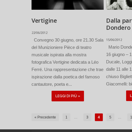
Vertigine
Dalla par
Dondero
22/06/2012
Convegno 30 giugno, ore 21.30 Sala
15/06/2012
Mario Donder
del Munizioniere Pièce di teatro
16 giugno – 
musicale ispirata alla mostra
Ducale, Loggi
fotografica Vertigine dedicata a Léo
dalle 11 alle 1
Ferré. Una rappresentazione che trae
chiuso Biglie
ispirazione dalla poetica del famoso
Giacomelli: bi
cantautore, poeta e...
L
LEGGI DI PIÙ »
« Precedente
1
…
3
4
5
…