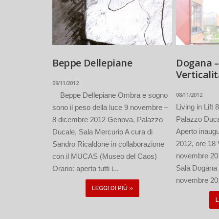
Beppe Dellepiane
Dogana – L
Verticali
09/11/2012
Beppe Dellepiane Ombra e sogno
08/11/2012
Living in Lif
sono il peso della luce 9 novembre –
Palazzo Duca
8 dicembre 2012 Genova, Palazzo
Aperto inaug
Ducale, Sala Mercurio A cura di
2012, ore 18 V
Sandro Ricaldone in collaborazione
novembre 20
con il MUCAS (Museo del Caos)
Sala Dogana 
Orario: aperta tutti i...
novembre 2012
LEGGI DI PIÙ »
L