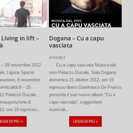
iving in lift –
Dogana – Cu a capu
tà
vasciata
21/10/2012
t 8 – 29 novembre 2012
Cu a capu vasciata Musica dal
le, Liguria Spazio
vivo Palazzo Ducale, Sala Dogana
urazione, 8 novembre
domenica 21 ottobre 2012, ore 19
erticalità 8 – 25
ingresso libero Gianfranco De Franco
12 Palazzo Ducale,
presenta il suo nuovo album “Cu a
inaugurazione 8
capu vasciata”, suggestioni
, ore 18 ingresso...
musicali...
EGGI DI PIÙ »
LEGGI DI PIÙ »