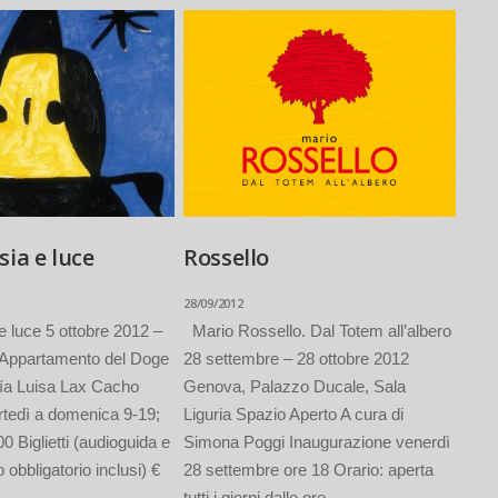
sia e luce
Rossello
28/09/2012
e luce 5 ottobre 2012 –
Mario Rossello. Dal Totem all’albero
3 Appartamento del Doge
28 settembre – 28 ottobre 2012
ría Luisa Lax Cacho
Genova, Palazzo Ducale, Sala
rtedì a domenica 9-19;
Liguria Spazio Aperto A cura di
0 Biglietti (audioguida e
Simona Poggi Inaugurazione venerdì
obbligatorio inclusi) €
28 settembre ore 18 Orario: aperta
tutti i giorni dalle ore...