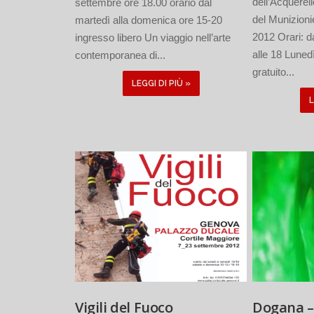
dell’Acquerel
settembre ore 18.00 orario dal
del Munizioni
martedì alla domenica ore 15-20
2012 Orari: da
ingresso libero Un viaggio nell’arte
alle 18 Luned
contemporanea di...
gratuito...
LEGGI DI PIÙ »
L
Vigili del Fuoco
Dogana –