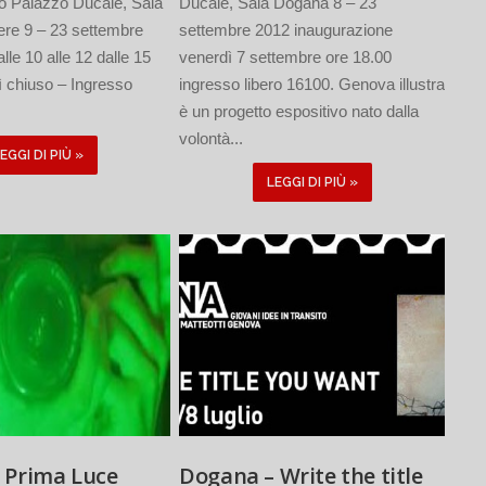
lo Palazzo Ducale, Sala
Ducale, Sala Dogana 8 – 23
ere 9 – 23 settembre
settembre 2012 inaugurazione
lle 10 alle 12 dalle 15
venerdì 7 settembre ore 18.00
ì chiuso – Ingresso
ingresso libero 16100. Genova illustra
è un progetto espositivo nato dalla
volontà...
EGGI DI PIÙ »
LEGGI DI PIÙ »
 Prima Luce
Dogana – Write the title