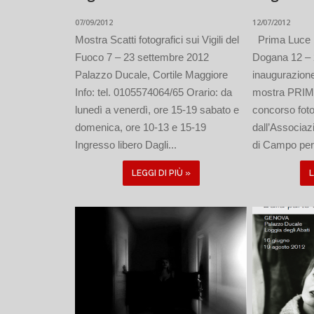
07/09/2012
12/07/2012
Mostra Scatti fotografici sui Vigili del
Prima Luce P
Fuoco 7 – 23 settembre 2012
Dogana 12 – 
Palazzo Ducale, Cortile Maggiore
inaugurazione
Info: tel. 0105574064/65 Orario: da
mostra PRIM
lunedì a venerdì, ore 15-19 sabato e
concorso foto
domenica, ore 10-13 e 15-19
dall’Associaz
Ingresso libero Dagli...
di Campo per 
LEGGI DI PIÙ »
L