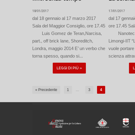
18/01/2017
17/01/2017
dal 18 gennaio al 17 marzo 2017
dal 17 gennai
Sala del Maggior Consiglio, ore 17.45
ore 17.45 Sal
Luis Gomez de Teran,Narcisa,
Nanotech, 
part., off brick lane, Shoreditch,
Limongi-IIT “
Londra, maggio 2014 E’ un verbo che
vuole portare 
torna spesso, quando si...
scienza attrav
LEGGI DI PIÙ »
L
« Precedente
1
…
3
4