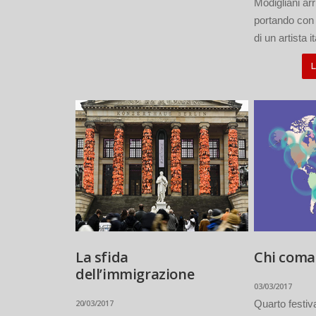
Modigliani arr
portando con s
di un artista i
L
La sfida
Chi coma
dell’immigrazione
03/03/2017
20/03/2017
Quarto festiva