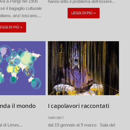
iva a Parigi nel 1906
hanno letto il problema dell’essere...
é il bagaglio culturale
LEGGI DI PIÙ »
taliano, anzi toscano,...
EGGI DI PIÙ »
nda il mondo
I capolavori raccontati
19/01/2017
l di Limes...
dal 19 gennaio al 9 marzo Sala del