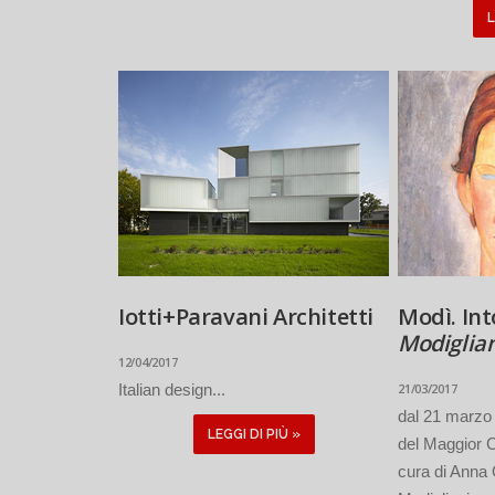
L
Iotti+Paravani Architetti
Modì. Int
Modiglia
12/04/2017
Italian design...
21/03/2017
dal 21 marzo 
LEGGI DI PIÙ »
del Maggior 
cura di Anna