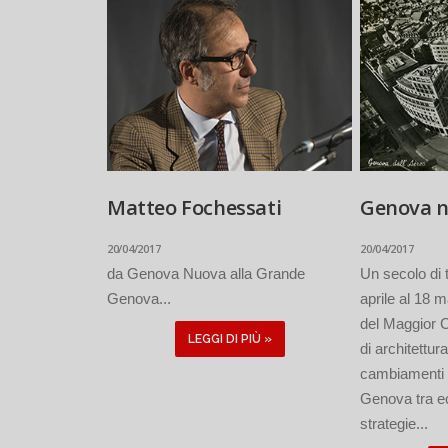
Matteo Fochessati
Genova n
20/04/2017
20/04/2017
da Genova Nuova alla Grande
Un secolo di 
Genova...
aprile al 18
del Maggior C
LEGGI DI PIÙ »
di architettur
cambiamenti u
Genova tra ec
strategie...