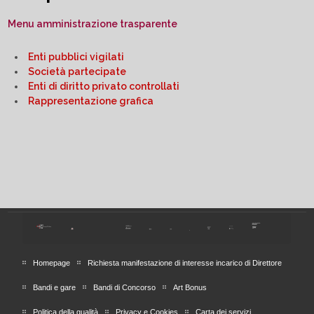
Menu amministrazione trasparente
Enti pubblici vigilati
Società partecipate
Enti di diritto privato controllati
Rappresentazione grafica
Homepage
Richiesta manifestazione di interesse incarico di Direttore
Bandi e gare
Bandi di Concorso
Art Bonus
Politica della qualità
Privacy e Cookies
Carta dei servizi