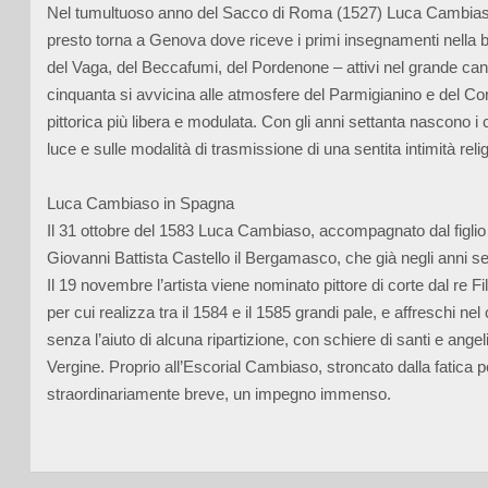
Nel tumultuoso anno del Sacco di Roma (1527) Luca Cambiaso na
presto torna a Genova dove riceve i primi insegnamenti nella bo
del Vaga, del Beccafumi, del Pordenone – attivi nel grande can
cinquanta si avvicina alle atmosfere del Parmigianino e del Corr
pittorica più libera e modulata. Con gli anni settanta nascono i
luce e sulle modalità di trasmissione di una sentita intimità reli
Luca Cambiaso in Spagna
Il 31 ottobre del 1583 Luca Cambiaso, accompagnato dal figlio
Giovanni Battista Castello il Bergamasco, che già negli anni ses
Il 19 novembre l’artista viene nominato pittore di corte dal re Fi
per cui realizza tra il 1584 e il 1585 grandi pale, e affreschi n
senza l’aiuto di alcuna ripartizione, con schiere di santi e angeli
Vergine. Proprio all’Escorial Cambiaso, stroncato dalla fatica 
straordinariamente breve, un impegno immenso.