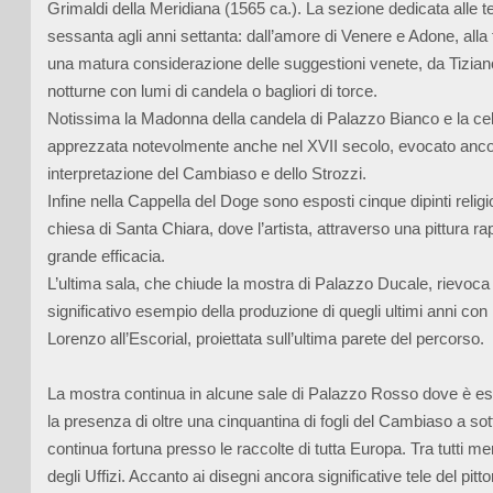
Grimaldi della Meridiana (1565 ca.). La sezione dedicata alle te
sessanta agli anni settanta: dall’amore di Venere e Adone, alla fig
una matura considerazione delle suggestioni venete, da Tiziano
notturne con lumi di candela o bagliori di torce.
Notissima la Madonna della candela di Palazzo Bianco e la cele
apprezzata notevolmente anche nel XVII secolo, evocato ancora
interpretazione del Cambiaso e dello Strozzi.
Infine nella Cappella del Doge sono esposti cinque dipinti reli
chiesa di Santa Chiara, dove l’artista, attraverso una pittura ra
grande efficacia.
L’ultima sala, che chiude la mostra di Palazzo Ducale, rievoca 
significativo esempio della produzione di quegli ultimi anni con l
Lorenzo all’Escorial, proiettata sull’ultima parete del percorso.
La mostra continua in alcune sale di Palazzo Rosso dove è esp
la presenza di oltre una cinquantina di fogli del Cambiaso a so
continua fortuna presso le raccolte di tutta Europa. Tra tutti m
degli Uffizi. Accanto ai disegni ancora significative tele del pit