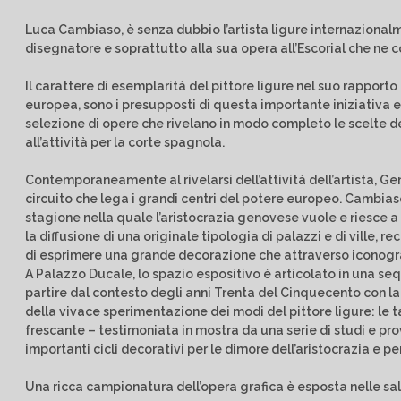
Luca Cambiaso, è senza dubbio l’artista ligure internazionalme
disegnatore e soprattutto alla sua opera all’Escorial che n
Il carattere di esemplarità del pittore ligure nel suo rappor
europea, sono i presupposti di questa importante iniziativa e
selezione di opere che rivelano in modo completo le scelte del
all’attività per la corte spagnola.
Contemporaneamente al rivelarsi dell’attività dell’artista, G
circuito che lega i grandi centri del potere europeo. Cambias
stagione nella quale l’aristocrazia genovese vuole e riesce a 
la diffusione di una originale tipologia di palazzi e di vill
di esprimere una grande decorazione che attraverso iconograf
A Palazzo Ducale, lo spazio espositivo è articolato in una s
partire dal contesto degli anni Trenta del Cinquecento con la
della vivace sperimentazione dei modi del pittore ligure: le tavo
frescante – testimoniata in mostra da una serie di studi e pro
importanti cicli decorativi per le dimore dell’aristocrazia e 
Una ricca campionatura dell’opera grafica è esposta nelle sale