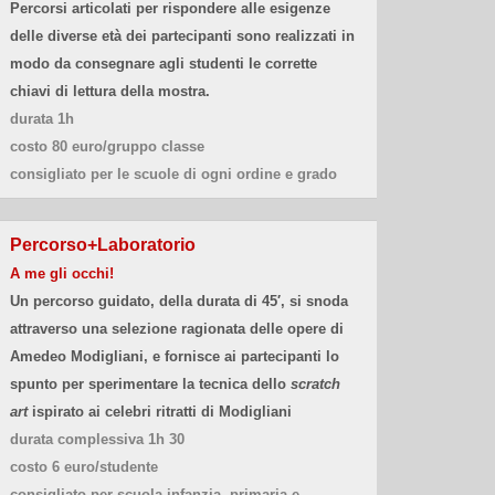
Percorsi articolati per rispondere alle esigenze
delle diverse età dei partecipanti sono realizzati in
modo da consegnare agli studenti le corrette
chiavi di lettura della mostra.
durata 1h
costo 80 euro/gruppo classe
consigliato per le scuole di ogni ordine e grado
Percorso+Laboratorio
A me gli occhi!
Un percorso guidato, della durata di 45′, si snoda
attraverso una selezione ragionata delle opere di
Amedeo Modigliani, e fornisce ai partecipanti lo
spunto per sperimentare la tecnica dello
scratch
art
ispirato ai celebri ritratti di Modigliani
durata complessiva 1h 30
costo 6 euro/studente
consigliato per scuola infanzia, primaria e