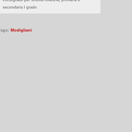
secondaria I grado
Tags:
Modigliani