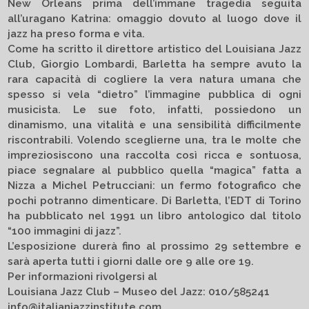
New Orleans prima dell’immane tragedia seguita
all’uragano Katrina: omaggio dovuto al luogo dove il
jazz ha preso forma e vita.
Come ha scritto il direttore artistico del Louisiana Jazz
Club, Giorgio Lombardi, Barletta ha sempre avuto la
rara capacità di cogliere la vera natura umana che
spesso si vela “dietro” l’immagine pubblica di ogni
musicista. Le sue foto, infatti, possiedono un
dinamismo, una vitalità e una sensibilità difficilmente
riscontrabili. Volendo sceglierne una, tra le molte che
impreziosiscono una raccolta così ricca e sontuosa,
piace segnalare al pubblico quella “magica” fatta a
Nizza a Michel Petrucciani: un fermo fotografico che
pochi potranno dimenticare. Di Barletta, l’EDT di Torino
ha pubblicato nel 1991 un libro antologico dal titolo
“100 immagini di jazz”.
L’esposizione durerà fino al prossimo 29 settembre e
sarà aperta tutti i giorni dalle ore 9 alle ore 19.
Per informazioni rivolgersi al
Louisiana Jazz Club – Museo del Jazz: 010/585241
info@italianjazzinstitute.com