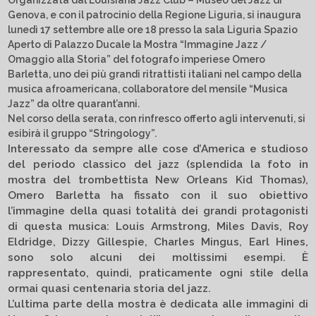
Organizzata dal Louisiana Jazz Club – Museo del Jazz di
Genova, e con il patrocinio della Regione Liguria, si inaugura
lunedì 17 settembre alle ore 18 presso la sala Liguria Spazio
Aperto di Palazzo Ducale la Mostra “Immagine Jazz /
Omaggio alla Storia” del fotografo imperiese Omero
Barletta, uno dei più grandi ritrattisti italiani nel campo della
musica afroamericana, collaboratore del mensile “Musica
Jazz” da oltre quarant’anni.
Nel corso della serata, con rinfresco offerto agli intervenuti, si
esibirà il gruppo “Stringology”.
Interessato da sempre alle cose d’America e studioso
del periodo classico del jazz (splendida la foto in
mostra del trombettista New Orleans Kid Thomas),
Omero Barletta ha fissato con il suo obiettivo
l’immagine della quasi totalità dei grandi protagonisti
di questa musica: Louis Armstrong, Miles Davis, Roy
Eldridge, Dizzy Gillespie, Charles Mingus, Earl Hines,
sono solo alcuni dei moltissimi esempi. È
rappresentato, quindi, praticamente ogni stile della
ormai quasi centenaria storia del jazz.
L’ultima parte della mostra è dedicata alle immagini di