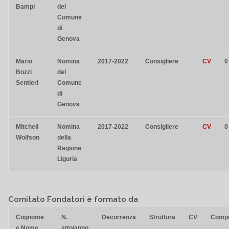
Bampi
del
Comune
di
Genova
Mario
Nomina
2017-2022
Consigliere
CV
0
Bozzi
del
Sentieri
Comune
di
Genova
Mitchell
Nomina
2017-2022
Consigliere
CV
0
Wolfson
della
Regione
Liguria
Comitato Fondatori
è formato da
Cognome
N.
Decorrenza
Struttura
CV
Comp
e Nome
atto/anno