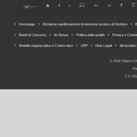
Homepage
Richiesta manifestazione di interesse incarico di Direttore
B
Bandi di Concorso
Art Bonus
Politica della qualità
Privacy e Cooki
Modello organizzativo e Codice etico
URP
Note Legali
Siti tematici
© 2026 Palazzo Du
Pi
C.F. 03