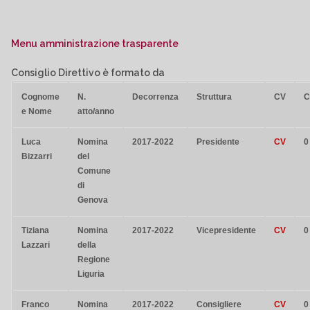
Menu amministrazione trasparente
Consiglio Direttivo
è formato da
Cognome
N.
Decorrenza
Struttura
CV
C
e Nome
atto/anno
Luca
Nomina
2017-2022
Presidente
CV
0
Bizzarri
del
Comune
di
Genova
Tiziana
Nomina
2017-2022
Vicepresidente
CV
0
Lazzari
della
Regione
Liguria
Franco
Nomina
2017-2022
Consigliere
CV
0