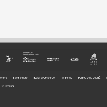
rettore
Bandi e gare
Bandi di Concorso
Art Bonus
Politica della qualità
Siti tematici