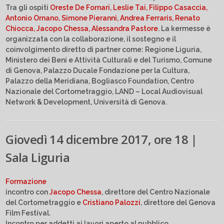
Tra gli ospiti
Oreste De Fornari, Leslie Tai, Filippo Casaccia,
Antonio Ornano, Simone Pieranni, Andrea Ferraris, Renato
Chiocca, Jacopo Chessa, Alessandra Pastore
. La kermesse è
organizzata con la collaborazione, il sostegno e il
coinvolgimento diretto di partner come: Regione Liguria,
Ministero dei Beni e Attività Culturali e del Turismo, Comune
di Genova, Palazzo Ducale Fondazione per la Cultura,
Palazzo della Meridiana, Bogliasco Foundation, Centro
Nazionale del Cortometraggio, LAND – Local Audiovisual
Network & Development, Università di Genova.
Giovedì 14 dicembre 2017, ore 18 |
Sala Liguria
Formazione
incontro con
Jacopo Chessa
, direttore del Centro Nazionale
del Cortometraggio e
Cristiano Palozzi
, direttore del Genova
Film Festival.
Incontro per addetti ai lavori aperto al pubblico