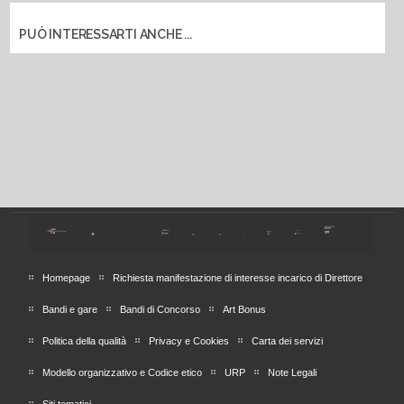
PUÒ INTERESSARTI ANCHE ...
Homepage
Richiesta manifestazione di interesse incarico di Direttore
Bandi e gare
Bandi di Concorso
Art Bonus
Politica della qualità
Privacy e Cookies
Carta dei servizi
Modello organizzativo e Codice etico
URP
Note Legali
Siti tematici