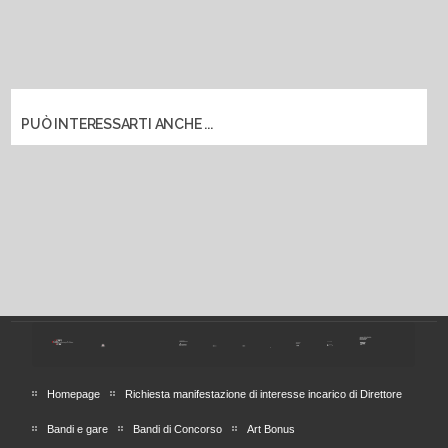
PUÒ INTERESSARTI ANCHE ...
Homepage
Richiesta manifestazione di interesse incarico di Direttore
Bandi e gare
Bandi di Concorso
Art Bonus