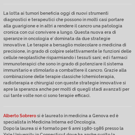
La lotta ai tumori beneficia oggi di nuovi strumenti
diagnostici e terapeutici che possono in molti casi portare
alla guarigione e in altri a rendere il cancro una patologia
cronica con cui convivere a lungo. Questa nuova era di
speranze in oncologia e’ dominata da due strategie
innovative. Le terapie a bersaglio molecolare o medicina di
precisione, in grado di colpire selettivamente le funzioni delle
cellule neoplastiche risparmiando i tessuti sani; ed i farmaci
immunoterapici che sono in grado di potenziare il sistema
immunitario e stimolarlo a combattere il cancro. Grazie alla
combinazione delle terapie classiche (chemioterapia,
radioterapia e chirurgia) con queste strategie innovative si
apre la speranza anche per molti di quegli stadi avanzati per
cui tante volte non ci sono terapie efficaci.
Alberto Sobrero
si è laureato in medicina a Genova ed è
specialista in Medicina Interna ed Oncologia.
Dopo la laurea si è formato per 6 anni 1980-1986 presso la
Yale University in Connecticut dove ha anche svolto la