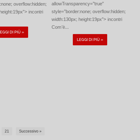
allowTransparency=”true”
:none; overflow:hidden;
style=”border:none; overflow:hidden;
height:19px”> incontri
width:130px; height:19px”> incontri
Com’è...
EGGI DI PIÙ »
LEGGI DI PIÙ »
21
Successivo »