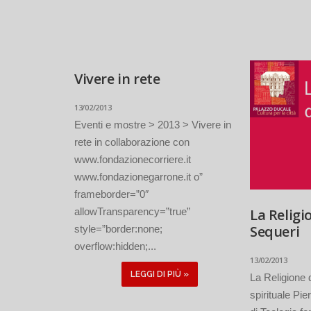
Vivere in rete
13/02/2013
Eventi e mostre > 2013 > Vivere in
rete in collaborazione con
www.fondazionecorriere.it
www.fondazionegarrone.it o”
frameborder=”0″
allowTransparency=”true”
La Religi
Sequeri
style=”border:none;
overflow:hidden;...
13/02/2013
LEGGI DI PIÙ »
La Religione 
spirituale Pi