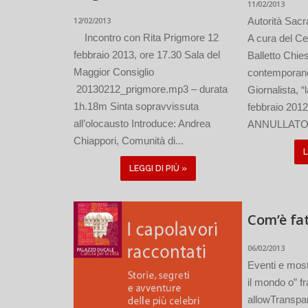
11/02/2013
12/02/2013
Autorità Sacra
Incontro con Rita Prigmore 12
A cura del Ce
febbraio 2013, ore 17.30 Sala del
Balletto Chies
Maggior Consiglio
contemporan
20130212_prigmore.mp3 – durata
Giornalista, “
1h.18m Sinta sopravvissuta
febbraio 2012
all’olocausto Introduce: Andrea
ANNULLATO 
Chiappori, Comunità di...
L
LEGGI DI PIÙ »
Com’è fa
06/02/2013
Eventi e mos
il mondo o” 
allowTranspa