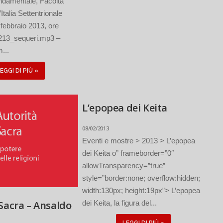
ondamentale, Facoltà
’Italia Settentrionale
febbraio 2013, ore
213_sequeri.mp3 –
...
EGGI DI PIÙ »
L’epopea dei Keita
08/02/2013
Eventi e mostre > 2013 > L’epopea
dei Keita o” frameborder=”0″
allowTransparency=”true”
style=”border:none; overflow:hidden;
width:130px; height:19px”> L’epopea
Sacra – Ansaldo
dei Keita, la figura del...