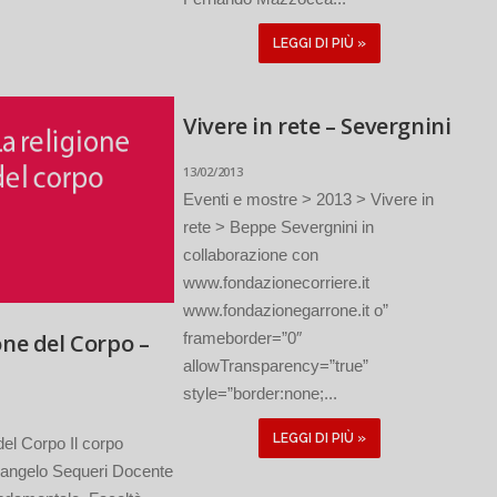
LEGGI DI PIÙ »
Vivere in rete – Severgnini
13/02/2013
Eventi e mostre > 2013 > Vivere in
rete > Beppe Severgnini in
collaborazione con
www.fondazionecorriere.it
www.fondazionegarrone.it o”
one del Corpo –
frameborder=”0″
allowTransparency=”true”
style=”border:none;...
LEGGI DI PIÙ »
del Corpo Il corpo
erangelo Sequeri Docente