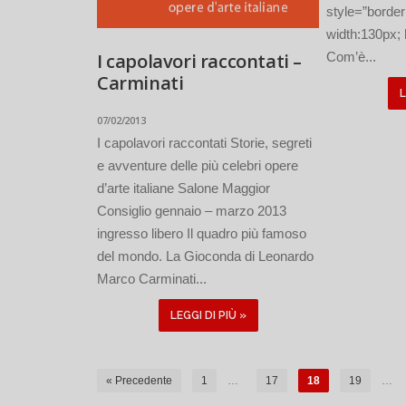
style=”border
width:130px; 
I capolavori raccontati –
Com’è...
Carminati
L
07/02/2013
I capolavori raccontati Storie, segreti
e avventure delle più celebri opere
d’arte italiane Salone Maggior
Consiglio gennaio – marzo 2013
ingresso libero Il quadro più famoso
del mondo. La Gioconda di Leonardo
Marco Carminati...
LEGGI DI PIÙ »
« Precedente
1
…
17
18
19
…