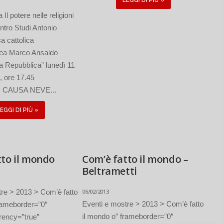
LEGGI DI PIÙ »
 Il potere nelle religioni
ntro Studi Antonio
a cattolica
ea Marco Ansaldo
la Repubblica” lunedì 11
, ore 17.45
CAUSA NEVE...
EGGI DI PIÙ »
tto il mondo
Com’è fatto il mondo –
Beltrametti
tre > 2013 > Com’è fatto
06/02/2013
Eventi e mostre > 2013 > Com’è fatto
frameborder=”0″
il mondo o” frameborder=”0″
rency=”true”