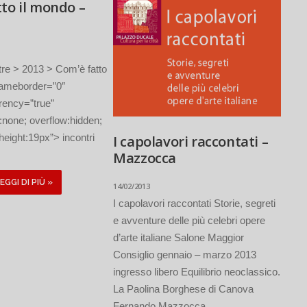
to il mondo –
tre > 2013 > Com’è fatto
frameborder=”0″
rency=”true”
:none; overflow:hidden;
height:19px”> incontri
I capolavori raccontati –
Mazzocca
EGGI DI PIÙ »
14/02/2013
I capolavori raccontati Storie, segreti
e avventure delle più celebri opere
d’arte italiane Salone Maggior
Consiglio gennaio – marzo 2013
ingresso libero Equilibrio neoclassico.
La Paolina Borghese di Canova
Fernando Mazzocca...