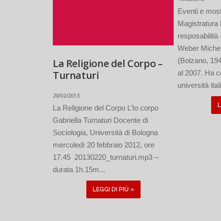
Eventi e most
Magistratura 
resposabilit
Weber Michel
(Bolzano, 194
La Religione del Corpo –
Turnaturi
al 2007. Ha c
università ital
20/02/2013
L
La Religione del Corpo L’Io corpo
Gabriella Turnaturi Docente di
Sociologia, Università di Bologna
mercoledì 20 febbraio 2012, ore
17.45 20130220_turnaturi.mp3 –
durata 1h.15m...
LEGGI DI PIÙ »