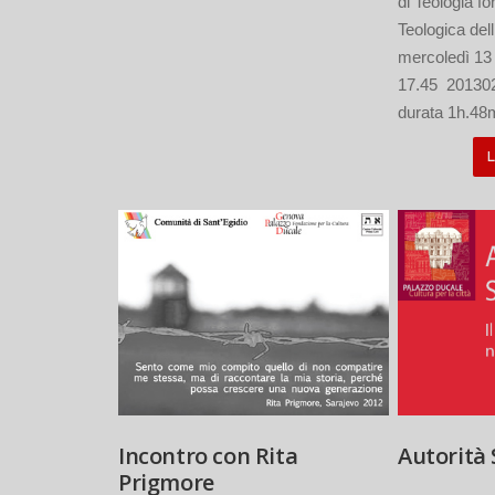
di Teologia f
Teologica dell
mercoledì 13 
17.45 20130
durata 1h.48m
L
Incontro con Rita
Autorità 
Prigmore