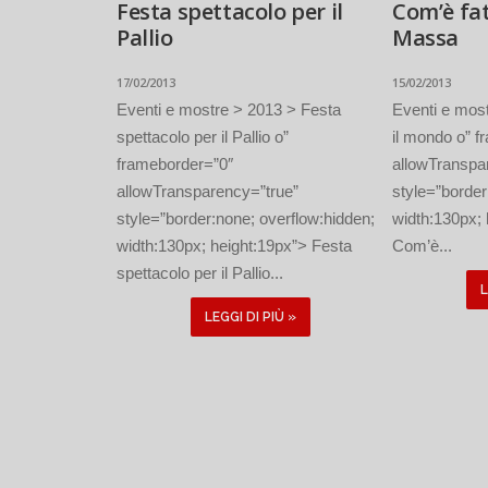
Festa spettacolo per il
Com’è fat
Pallio
Massa
17/02/2013
15/02/2013
Eventi e mostre > 2013 > Festa
Eventi e mos
spettacolo per il Pallio o”
il mondo o” 
frameborder=”0″
allowTranspa
allowTransparency=”true”
style=”border
style=”border:none; overflow:hidden;
width:130px; 
width:130px; height:19px”> Festa
Com’è...
spettacolo per il Pallio...
L
LEGGI DI PIÙ »