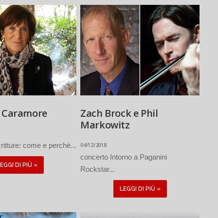
a Caramore
Zach Brock e Phil
Markowitz
ritture: come e perchè...
04/12/2018
concerto Intorno a Paganini
EGGI DI PIÙ »
Rockstar...
LEGGI DI PIÙ »