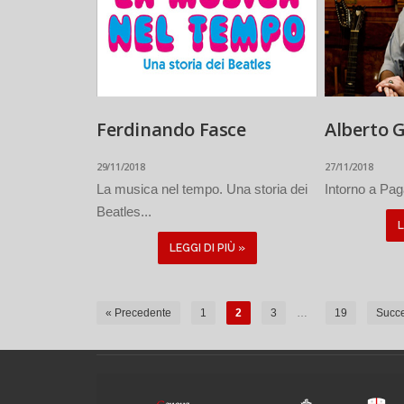
Ferdinando Fasce
Alberto 
29/11/2018
27/11/2018
La musica nel tempo. Una storia dei
Intorno a Pag
Beatles...
L
LEGGI DI PIÙ »
« Precedente
1
2
3
…
19
Succe