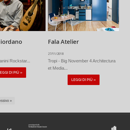
Giordano
Fala Atelier
27/11/2018
anini Rockstar...
Tropi - Big November 4 Architectura
et Media...
EGGI DI PIÙ »
LEGGI DI PIÙ »
ssivo »