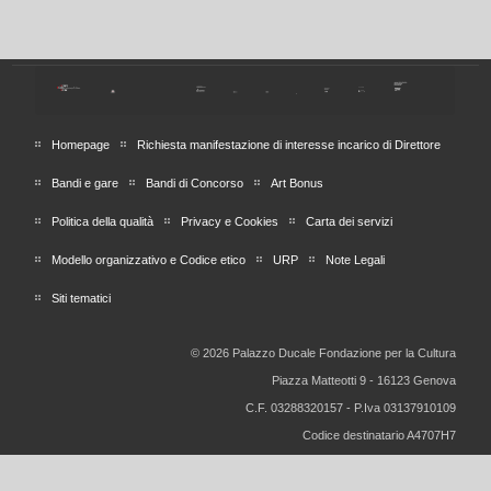
Homepage
Richiesta manifestazione di interesse incarico di Direttore
Bandi e gare
Bandi di Concorso
Art Bonus
Politica della qualità
Privacy e Cookies
Carta dei servizi
Modello organizzativo e Codice etico
URP
Note Legali
Siti tematici
© 2026 Palazzo Ducale Fondazione per la Cultura
Piazza Matteotti 9 - 16123 Genova
C.F. 03288320157 - P.Iva 03137910109
Codice destinatario A4707H7