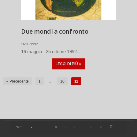
Due mondi a confronto
16/05/1992
16 maggio - 25 ottobre 1992...
LEGGI DI PIÙ »
« Precedente
1
…
10
11