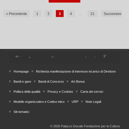
« Precedente
1
2
3
4
…
21
Successivo
»
Homepage
Richiesta manifestazione di interesse incarico di Direttore
Bandi e gare
Bandi di Concorso
Art Bonus
Politica della qualità
Privacy e Cookies
Carta dei servizi
Modello organizzativo e Codice etico
URP
Note Legali
Siti tematici
© 2026 Palazzo Ducale Fondazione per la Cultura