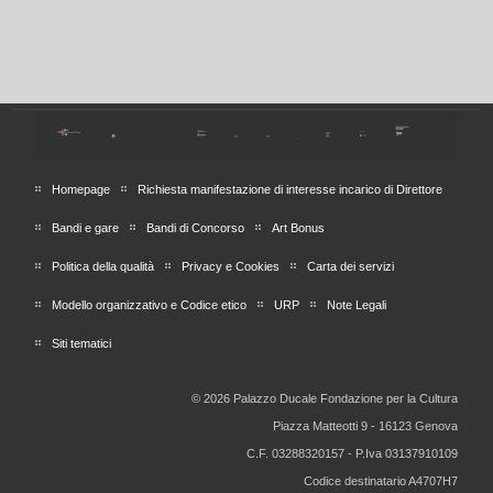
Homepage
Richiesta manifestazione di interesse incarico di Direttore
Bandi e gare
Bandi di Concorso
Art Bonus
Politica della qualità
Privacy e Cookies
Carta dei servizi
Modello organizzativo e Codice etico
URP
Note Legali
Siti tematici
© 2026 Palazzo Ducale Fondazione per la Cultura
Piazza Matteotti 9 - 16123 Genova
C.F. 03288320157 - P.Iva 03137910109
Codice destinatario A4707H7