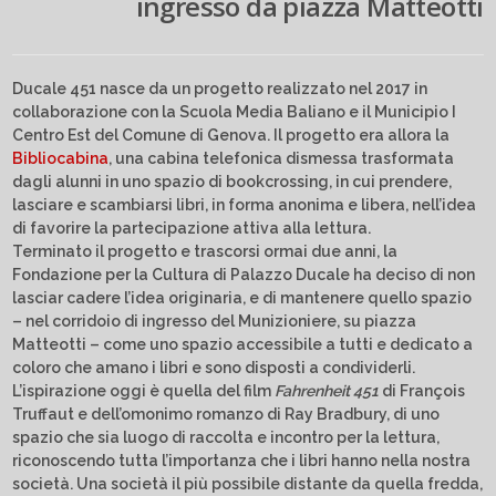
ingresso da piazza Matteotti
Ducale 451 nasce da un progetto realizzato nel 2017 in
collaborazione con la Scuola Media Baliano e il Municipio I
Centro Est del Comune di Genova. Il progetto era allora la
Bibliocabina
, una cabina telefonica dismessa trasformata
dagli alunni in uno spazio di bookcrossing, in cui prendere,
lasciare e scambiarsi libri, in forma anonima e libera, nell’idea
di favorire la partecipazione attiva alla lettura.
Terminato il progetto e trascorsi ormai due anni, la
Fondazione per la Cultura di Palazzo Ducale ha deciso di non
lasciar cadere l’idea originaria, e di mantenere quello spazio
– nel corridoio di ingresso del Munizioniere, su piazza
Matteotti – come uno spazio accessibile a tutti e dedicato a
coloro che amano i libri e sono disposti a condividerli.
L’ispirazione oggi è quella del film
Fahrenheit 451
di François
Truffaut e dell’omonimo romanzo di Ray Bradbury, di uno
spazio che sia luogo di raccolta e incontro per la lettura,
riconoscendo tutta l’importanza che i libri hanno nella nostra
società. Una società il più possibile distante da quella fredda,