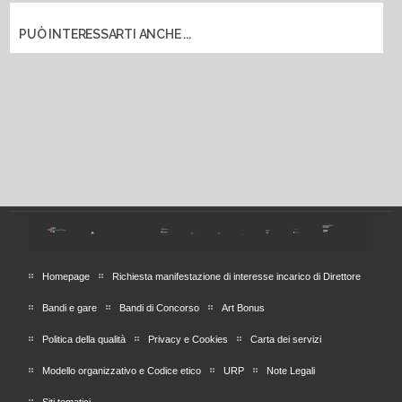
PUÒ INTERESSARTI ANCHE ...
Homepage
Richiesta manifestazione di interesse incarico di Direttore
Bandi e gare
Bandi di Concorso
Art Bonus
Politica della qualità
Privacy e Cookies
Carta dei servizi
Modello organizzativo e Codice etico
URP
Note Legali
Siti tematici