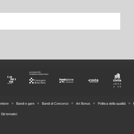
rettore
Bandi e gare
Bandi di Concorso
Art Bonus
Politica della qualità
Siti tematici