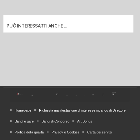
PUÒ INTERESSARTI ANCHE ...
Homepage
Richiesta manifestazione di interesse incarico di Direttore
Bandi e gare
Bandi di Concorso
Art Bonus
Politica della qualità
Privacy e Cookies
Carta dei servizi