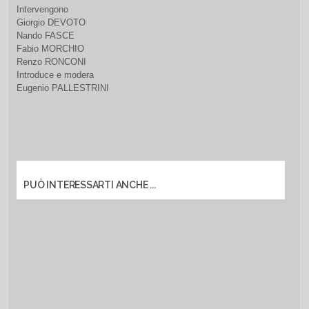
Intervengono
Giorgio DEVOTO
Nando FASCE
Fabio MORCHIO
Renzo RONCONI
Introduce e modera
Eugenio PALLESTRINI
PUÒ INTERESSARTI ANCHE ...