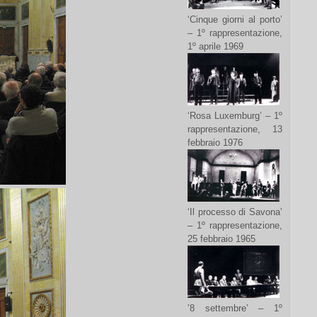
‘Cinque giorni al porto’
– 1º rappresentazione,
1º aprile 1969
‘Rosa Luxemburg’ – 1º
rappresentazione, 13
febbraio 1976
‘Il processo di Savona’
– 1º rappresentazione,
25 febbraio 1965
’8 settembre’ – 1º