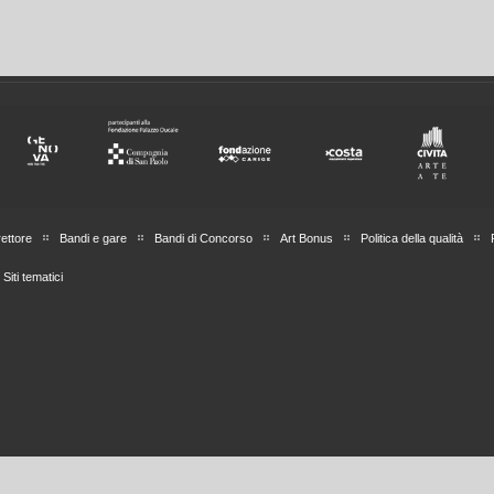
rettore
Bandi e gare
Bandi di Concorso
Art Bonus
Politica della qualità
Siti tematici