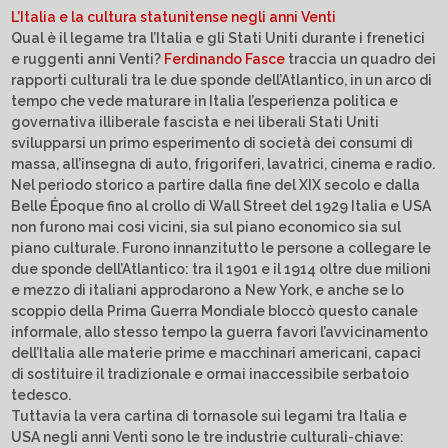
L’Italia e la cultura statunitense negli anni Venti
Qual è il legame tra l’Italia e gli Stati Uniti durante i frenetici
e ruggenti anni Venti?
Ferdinando Fasce
traccia un quadro dei
rapporti culturali tra le due sponde dell’Atlantico, in un arco di
tempo che vede maturare in Italia l’esperienza politica e
governativa illiberale fascista e nei liberali Stati Uniti
svilupparsi un primo esperimento di società dei consumi di
massa, all’insegna di auto, frigoriferi, lavatrici, cinema e radio.
Nel periodo storico a partire dalla fine del XIX secolo e dalla
Belle Époque fino al crollo di Wall Street del 1929 Italia e USA
non furono mai cosi vicini, sia sul piano economico sia sul
piano culturale. Furono innanzitutto le persone a collegare le
due sponde dell’Atlantico: tra il 1901 e il 1914 oltre due milioni
e mezzo di italiani approdarono a New York, e anche se lo
scoppio della Prima Guerra Mondiale bloccò questo canale
informale, allo stesso tempo la guerra favorì l’avvicinamento
dell’Italia alle materie prime e macchinari americani, capaci
di sostituire il tradizionale e ormai inaccessibile serbatoio
tedesco.
Tuttavia la vera cartina di tornasole sui legami tra Italia e
USA negli anni Venti sono le tre industrie culturali-chiave: