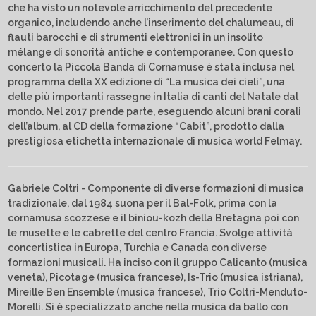
che ha visto un notevole arricchimento del precedente
organico, includendo anche l’inserimento del chalumeau, di
flauti barocchi e di strumenti elettronici in un insolito
mélange di sonorità antiche e contemporanee. Con questo
concerto la Piccola Banda di Cornamuse è stata inclusa nel
programma della XX edizione di “La musica dei cieli”, una
delle più importanti rassegne in Italia di canti del Natale dal
mondo. Nel 2017 prende parte, eseguendo alcuni brani corali
dell’album, al CD della formazione “Cabit”, prodotto dalla
prestigiosa etichetta internazionale di musica world Felmay.
Gabriele Coltri - Componente di diverse formazioni di musica
tradizionale, dal 1984 suona per il Bal-Folk, prima con la
cornamusa scozzese e il biniou-kozh della Bretagna poi con
le musette e le cabrette del centro Francia. Svolge attività
concertistica in Europa, Turchia e Canada con diverse
formazioni musicali. Ha inciso con il gruppo Calicanto (musica
veneta), Picotage (musica francese), Is-Trio (musica istriana),
Mireille Ben Ensemble (musica francese), Trio Coltri-Menduto-
Morelli. Si è specializzato anche nella musica da ballo con