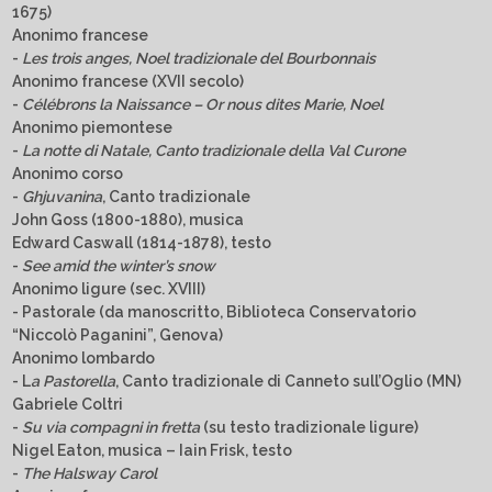
1675)
Anonimo francese
-
Les trois anges, Noel tradizionale del Bourbonnais
Anonimo francese (XVII secolo)
-
Célébrons la Naissance – Or nous dites Marie, Noel
Anonimo piemontese
-
La notte di Natale, Canto tradizionale della Val Curone
Anonimo corso
-
Ghjuvanina
, Canto tradizionale
John Goss (1800-1880), musica
Edward Caswall (1814-1878), testo
-
See amid the winter’s snow
Anonimo ligure (sec. XVIII)
- Pastorale (da manoscritto, Biblioteca Conservatorio
“Niccolò Paganini”, Genova)
Anonimo lombardo
- L
a Pastorella
, Canto tradizionale di Canneto sull’Oglio (MN)
Gabriele Coltri
-
Su via compagni in fretta
(su testo tradizionale ligure)
Nigel Eaton, musica – Iain Frisk, testo
-
The Halsway Carol