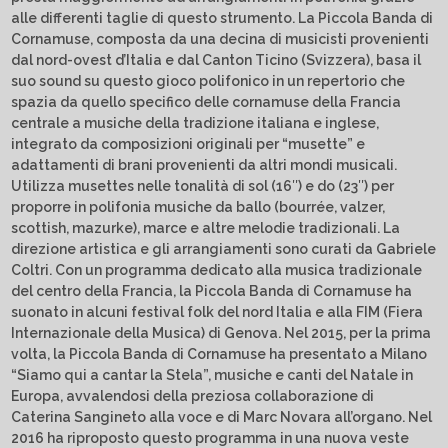
alle differenti taglie di questo strumento. La Piccola Banda di
Cornamuse, composta da una decina di musicisti provenienti
dal nord-ovest d’Italia e dal Canton Ticino (Svizzera), basa il
suo sound su questo gioco polifonico in un repertorio che
spazia da quello specifico delle cornamuse della Francia
centrale a musiche della tradizione italiana e inglese,
integrato da composizioni originali per “musette” e
adattamenti di brani provenienti da altri mondi musicali.
Utilizza musettes nelle tonalità di sol (16″) e do (23″) per
proporre in polifonia musiche da ballo (bourrée, valzer,
scottish, mazurke), marce e altre melodie tradizionali. La
direzione artistica e gli arrangiamenti sono curati da Gabriele
Coltri. Con un programma dedicato alla musica tradizionale
del centro della Francia, la Piccola Banda di Cornamuse ha
suonato in alcuni festival folk del nord Italia e alla FIM (Fiera
Internazionale della Musica) di Genova. Nel 2015, per la prima
volta, la Piccola Banda di Cornamuse ha presentato a Milano
“Siamo qui a cantar la Stela”, musiche e canti del Natale in
Europa, avvalendosi della preziosa collaborazione di
Caterina Sangineto alla voce e di Marc Novara all’organo. Nel
2016 ha riproposto questo programma in una nuova veste