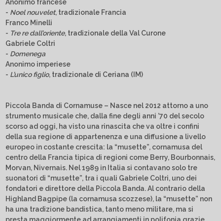
Anonimo francese
-
Noel nouvelet
, tradizionale Francia
Franco Minelli
-
Tre re dall’oriente
, tradizionale della Val Curone
Gabriele Coltri
-
Domenega
Anonimo imperiese
-
L’unico figlio
, tradizionale di Ceriana (IM)
Piccola Banda di Cornamuse – Nasce nel 2012 attorno a uno
strumento musicale che, dalla fine degli anni ’70 del secolo
scorso ad oggi, ha visto una rinascita che va oltre i confini
della sua regione di appartenenza e una diffusione a livello
europeo in costante crescita: la “musette”, cornamusa del
centro della Francia tipica di regioni come Berry, Bourbonnais,
Morvan, Nivernais. Nel 1989 in Italia si contavano solo tre
suonatori di “musette”, tra i quali Gabriele Coltri, uno dei
fondatori e direttore della Piccola Banda. Al contrario della
Highland Bagpipe (la cornamusa scozzese), la “musette” non
ha una tradizione bandistica, tanto meno militare, ma si
presta maggiormente ad arrangiamenti in polifonia grazie