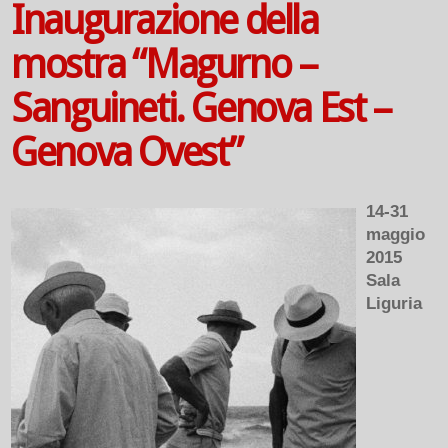
Inaugurazione della
mostra “Magurno –
Sanguineti. Genova Est –
Genova Ovest”
14-31
maggio
2015
Sala
Liguria