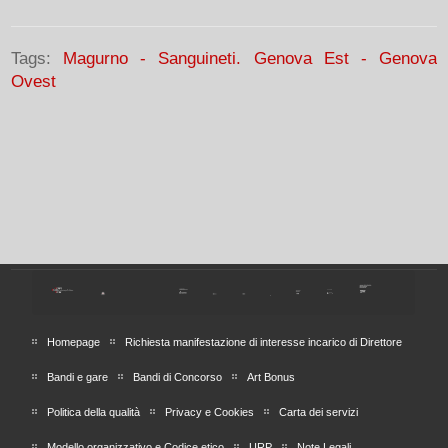
Tags:
Magurno - Sanguineti. Genova Est - Genova
Ovest
Homepage
Richiesta manifestazione di interesse incarico di Direttore
Bandi e gare
Bandi di Concorso
Art Bonus
Politica della qualità
Privacy e Cookies
Carta dei servizi
Modello organizzativo e Codice etico
URP
Note Legali