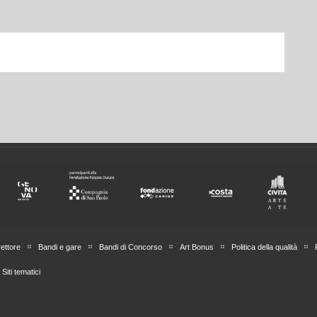
rettore
Bandi e gare
Bandi di Concorso
Art Bonus
Politica della qualità
Siti tematici