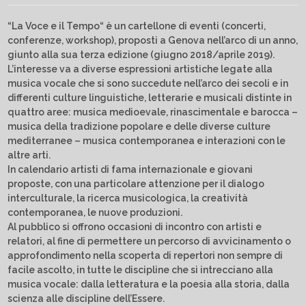
“La Voce e il Tempo“ è un cartellone di eventi (concerti,
conferenze, workshop), proposti a Genova nell’arco di un anno,
giunto alla sua terza edizione (giugno 2018/aprile 2019).
L’interesse va a diverse espressioni artistiche legate alla
musica vocale che si sono succedute nell’arco dei secoli e in
differenti culture linguistiche, letterarie e musicali distinte in
quattro aree: musica medioevale, rinascimentale e barocca –
musica della tradizione popolare e delle diverse culture
mediterranee – musica contemporanea e interazioni con le
altre arti.
​In calendario artisti di fama internazionale e giovani
proposte, con una particolare attenzione per il dialogo
interculturale, la ricerca musicologica, la creatività
contemporanea, le nuove produzioni.
​Al pubblico si offrono occasioni di incontro con artisti e
relatori, al fine di permettere un percorso di avvicinamento o
approfondimento nella scoperta di repertori non sempre di
facile ascolto, in tutte le discipline che si intrecciano alla
musica vocale: dalla letteratura e la poesia alla storia, dalla
scienza alle discipline dell’Essere.