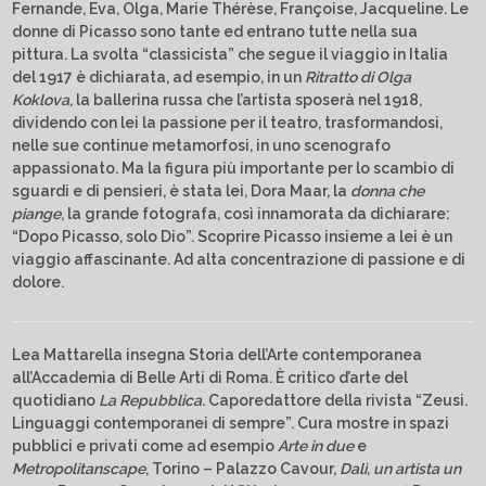
Fernande, Eva, Olga, Marie Thérèse, Françoise, Jacqueline. Le
donne di Picasso sono tante ed entrano tutte nella sua
pittura. La svolta “classicista” che segue il viaggio in Italia
del 1917 è dichiarata, ad esempio, in un
Ritratto di Olga
Koklova
, la ballerina russa che l’artista sposerà nel 1918,
dividendo con lei la passione per il teatro, trasformandosi,
nelle sue continue metamorfosi, in uno scenografo
appassionato. Ma la figura più importante per lo scambio di
sguardi e di pensieri, è stata lei, Dora Maar, la
donna che
piange
, la grande fotografa, così innamorata da dichiarare:
“Dopo Picasso, solo Dio”. Scoprire Picasso insieme a lei è un
viaggio affascinante. Ad alta concentrazione di passione e di
dolore.
Lea Mattarella insegna Storia dell’Arte contemporanea
all’Accademia di Belle Arti di Roma. È critico d’arte del
quotidiano
La Repubblica
. Caporedattore della rivista “Zeusi.
Linguaggi contemporanei di sempre”. Cura mostre in spazi
pubblici e privati come ad esempio
Arte in due
e
Metropolitanscape
, Torino – Palazzo Cavour,
Dalì, un artista un