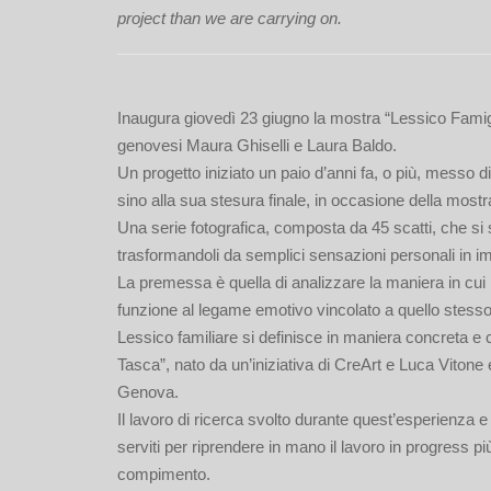
project than we are carrying on.
Inaugura giovedì 23 giugno la mostra “Lessico Famigli
genovesi Maura Ghiselli e Laura Baldo.
Un progetto iniziato un paio d’anni fa, o più, messo div
sino alla sua stesura finale, in occasione della most
Una serie fotografica, composta da 45 scatti, che si
trasformandoli da semplici sensazioni personali in i
La premessa è quella di analizzare la maniera in cui l
funzione al legame emotivo vincolato a quello stess
Lessico familiare si definisce in maniera concreta e
Tasca”, nato da un’iniziativa di CreArt e Luca Viton
Genova.
Il lavoro di ricerca svolto durante quest’esperienza e 
serviti per riprendere in mano il lavoro in progress p
compimento.