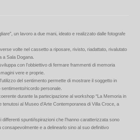
are”, un lavoro a due mani, ideato e realizzato dalle fotografe
erse volte nel cassetto a riposare, rivisto, riadattato, rivalutato
ra a Sala Dogana.
 sviluppa con l’obbiettivo di fermare frammenti di memoria
mmagini vere e proprie.
’utilizzo del sentimento permette di mostrare il soggetto in
o sentimento/ricordo personale.
 coerente durante la partecipazione al workshop “La Memoria in
e e tenutosi al Museo d’Arte Contemporanea di Villa Croce, a
i differenti spunti/ispirazioni che l’hanno caratterizzata sono
iù consapevolmente e a delinearlo sino al suo definitivo