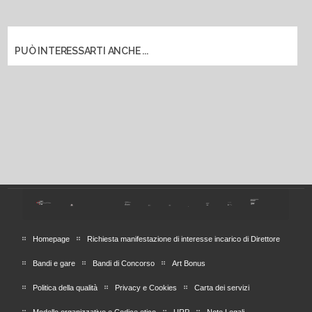
PUÒ INTERESSARTI ANCHE ...
Homepage
Richiesta manifestazione di interesse incarico di Direttore
Bandi e gare
Bandi di Concorso
Art Bonus
Politica della qualità
Privacy e Cookies
Carta dei servizi
Modello organizzativo e Codice etico
URP
Note Legali