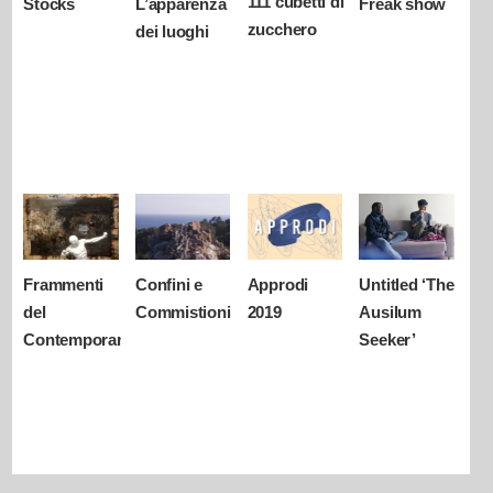
111 cubetti di
Stocks
L’apparenza
Freak show
zucchero
dei luoghi
Frammenti
Confini e
Approdi
Untitled ‘The
del
Commistioni
2019
Ausilum
Contemporaneo
Seeker’