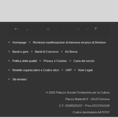
Homepage
Richiesta manifestazione di interesse incarico di Direttore
Bandi e gare
Bandi di Concorso
Art Bonus
Politica della qualità
Privacy e Cookies
Carta dei servizi
Modello organizzativo e Codice etico
URP
Note Legali
Siti tematici
© 2026 Palazzo Ducale Fondazione per la Cultura
Piazza Matteotti 9 - 16123 Genova
C.F. 03288320157 - P.Iva 03137910109
Codice destinatario A4707H7