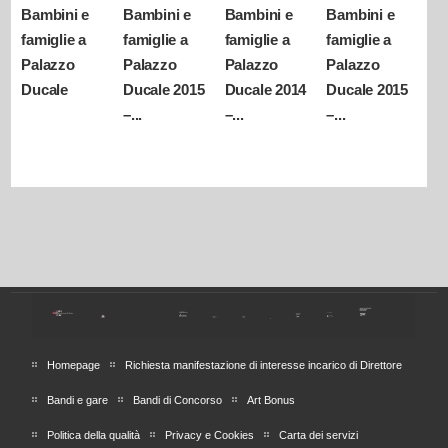
Bambini e
Bambini e
Bambini e
Bambini e
famiglie a
famiglie a
famiglie a
famiglie a
Palazzo
Palazzo
Palazzo
Palazzo
Ducale
Ducale 2014
Ducale 2015
Ducale 2015
–...
–...
–...
Homepage
Richiesta manifestazione di interesse incarico di Direttore
Bandi e gare
Bandi di Concorso
Art Bonus
Politica della qualità
Privacy e Cookies
Carta dei servizi