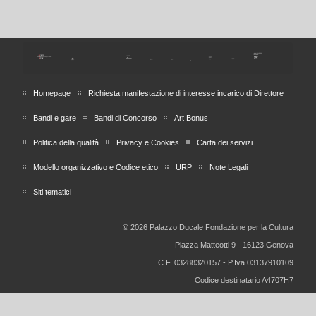
Homepage
Richiesta manifestazione di interesse incarico di Direttore
Bandi e gare
Bandi di Concorso
Art Bonus
Politica della qualità
Privacy e Cookies
Carta dei servizi
Modello organizzativo e Codice etico
URP
Note Legali
Siti tematici
© 2026 Palazzo Ducale Fondazione per la Cultura
Piazza Matteotti 9 - 16123 Genova
C.F. 03288320157 - P.Iva 03137910109
Codice destinatario A4707H7