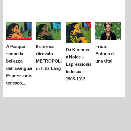
A Pasqua
Il cinema
Frida.
Da Kirchner
scopri la
ritrovato –
Euforia di
a Nolde –
bellezza
METROPOLIS
una vita!
Espressionismo
dell’avanguardia:
di Fritz Lang
tedesco
Espressionismo
1905-1913
tedesco,...