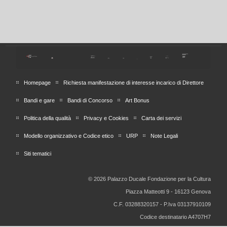
Homepage
Richiesta manifestazione di interesse incarico di Direttore
Bandi e gare
Bandi di Concorso
Art Bonus
Politica della qualità
Privacy e Cookies
Carta dei servizi
Modello organizzativo e Codice etico
URP
Note Legali
Siti tematici
© 2026 Palazzo Ducale Fondazione per la Cultura
Piazza Matteotti 9 - 16123 Genova
C.F. 03288320157 - P.Iva 03137910109
Codice destinatario A4707H7