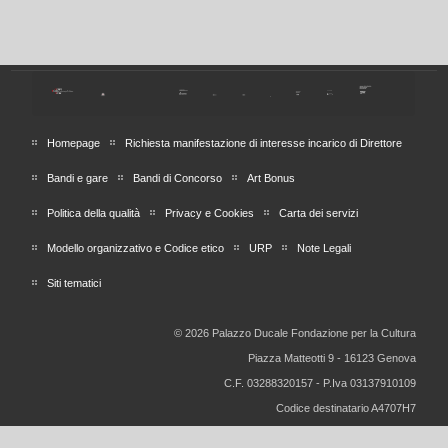
Homepage
Richiesta manifestazione di interesse incarico di Direttore
Bandi e gare
Bandi di Concorso
Art Bonus
Politica della qualità
Privacy e Cookies
Carta dei servizi
Modello organizzativo e Codice etico
URP
Note Legali
Siti tematici
© 2026 Palazzo Ducale Fondazione per la Cultura
Piazza Matteotti 9 - 16123 Genova
C.F. 03288320157 - P.Iva 03137910109
Codice destinatario A4707H7